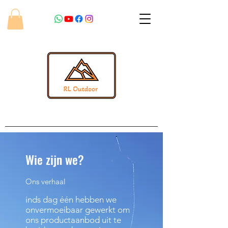
Wie zijn we?
Ons verhaal
inds dag één hebben we
onvermoeibaar gewerkt om
ons productaanbod uit te