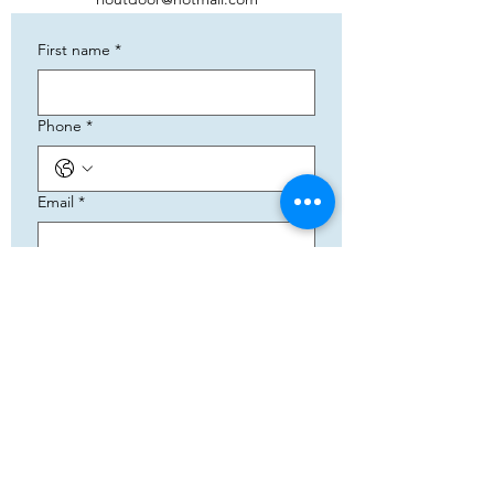
First name
*
Phone
*
Email
*
Add your text
Submit
5783 Eidfjord
+47 95144793
Org. nummer:
820141822