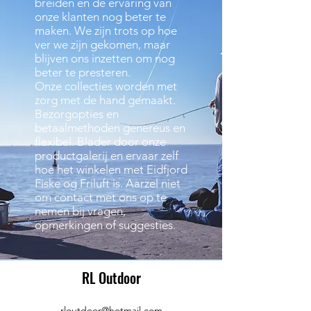
breiden en de ervaring van
onze klanten nog beter te
maken. We zijn trots op hoe
ver we zijn gekomen, maar
blijven ons inzetten om nog
beter te presteren.
Onze collecties worden met
zorg met de hand gemaakt.
Bezorgopties en
betaalmethoden genereus en
flexibel. Blader door onze
productgalerij en ervaar zelf
hoe het winkelen met Eidfjord
Fiske og Friluft is. Aarzel niet
om contact met ons op te
nemen bij vragen,
opmerkingen of suggesties.
RL Outdoor
rloutdoor@hotmail.com