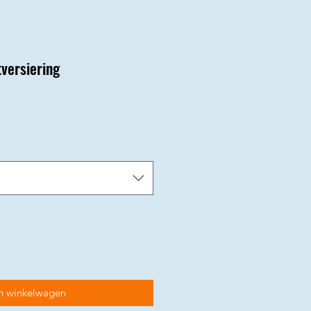
tversiering
s
n winkelwagen