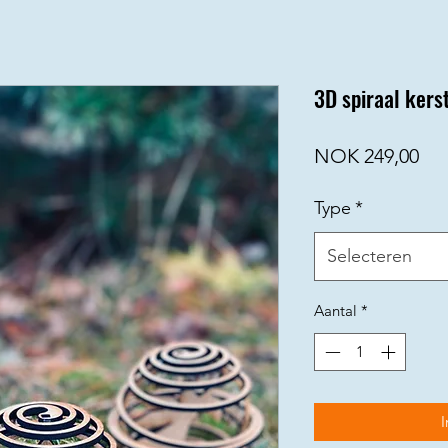
3D spiraal kers
Prij
NOK 249,00
Type
*
Selecteren
Aantal
*
I