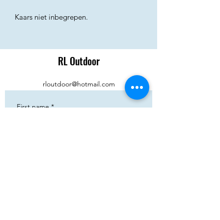
Kaars niet inbegrepen.
RL Outdoor
rloutdoor@hotmail.com
First name
*
Phone
*
Email
*
Add your text