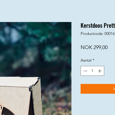
Kerstdoos Pret
Productcode: 00016
Prij
NOK 299,00
Aantal
*
I