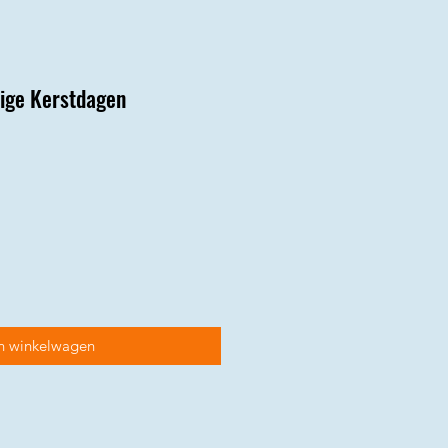
tige Kerstdagen
s
n winkelwagen