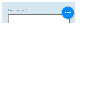
First name
*
Phone
*
Email
*
Add your text
Submit
5783 Eidfjord
+47 95144793
Org. nummer:
820141822