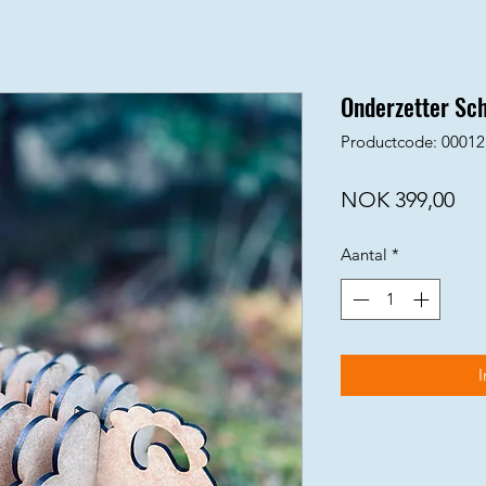
Onderzetter Sc
Productcode: 00012
Prij
NOK 399,00
Aantal
*
I