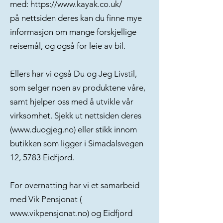
med:
https://www.kayak.co.uk/
på nettsiden deres kan du finne mye
informasjon om mange forskjellige
reisemål, og også for leie av bil.
Ellers har vi også Du og Jeg Livstil,
som selger noen av produktene våre,
samt hjelper oss med å utvikle vår
virksomhet. Sjekk ut nettsiden deres
(
www.duogjeg.no
) eller stikk innom
butikken som ligger i Simadalsvegen
12, 5783 Eidfjord.
For overnatting har vi et samarbeid
med Vik Pensjonat (
www.vikpensjonat.no
) og Eidfjord