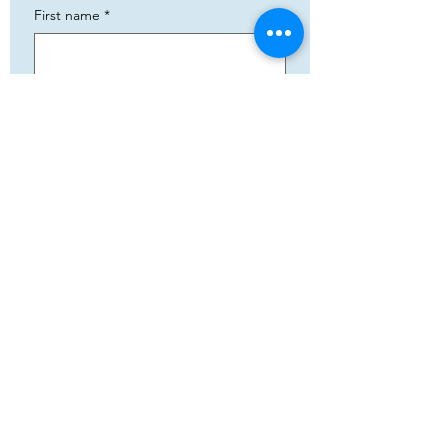
First name
*
Phone
*
Email
*
Add your text
Submit
5783 Eidfjord
+47 95144793
Org. nummer:
820141822