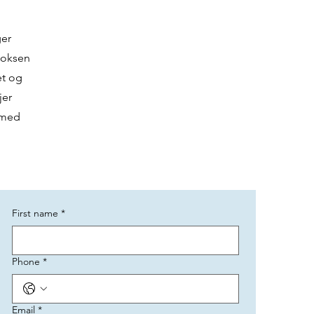
ger
tboksen
et og
jer
 med
First name
*
Phone
*
Email
*