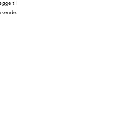
egge til
søkende.