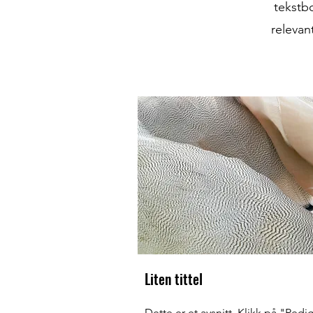
tekstbo
relevan
Liten tittel
Dette er et avsnitt. Klikk på "Redi