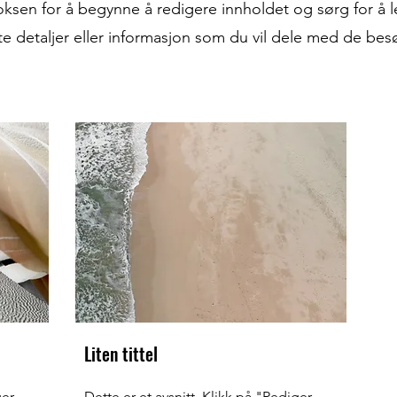
ksen for å begynne å redigere innholdet og sørg for å l
te detaljer eller informasjon som du vil dele med de be
Liten tittel
ger
Dette er et avsnitt. Klikk på "Rediger