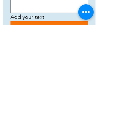
Add your text
Submit
5783 Eidfjord
+47 95144793
Org. nummer:
820141822
Samarbeid
Vilkår og betingelser