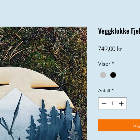
Veggklokke Fjel
Pris
749,00 kr
Viser
*
Antall
*
Leg