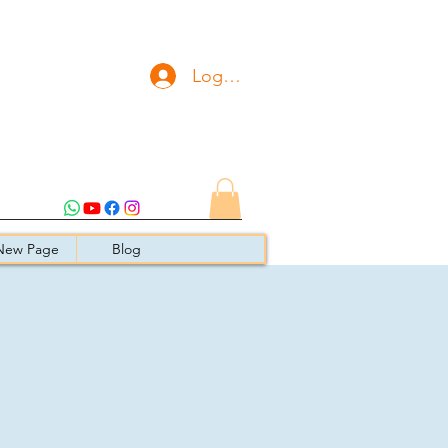
Logg inn
New Page
Blog