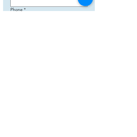
Phone
*
Email
*
Add your text
Submit
5783 Eidfjord
+47 95144793
Org. nummer:
820141822
Samarbeid