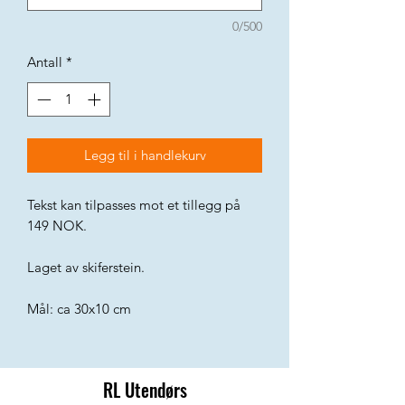
0/500
Antall
*
Legg til i handlekurv
Tekst kan tilpasses mot et tillegg på
149 NOK.
Laget av skiferstein.
Mål: ca 30x10 cm
RL Utendørs