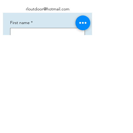
rloutdoor@hotmail.com
First name
*
Phone
*
Email
*
Add your text
Submit
5783 Eidfjord
+47 95144793
Org. nummer:
820141822