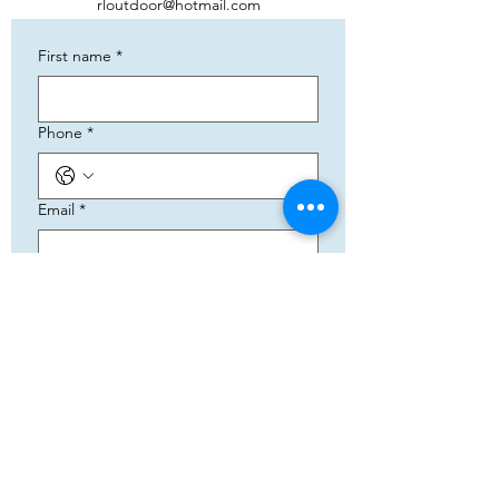
rloutdoor@hotmail.com
First name
*
Phone
*
Email
*
Add your text
Submit
5783 Eidfjord
+47 95144793
Org. nummer:
820141822