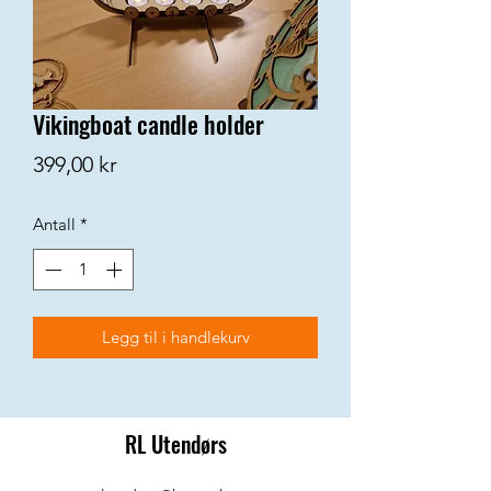
Vikingboat candle holder
Pris
399,00 kr
Antall
*
Legg til i handlekurv
RL Utendørs